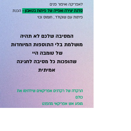
לאפריקה ואיפור פנים
סדנת יצירה ואפייה של פיתות בטאבון -
הכנת
פיתות עם שוקולד , חומוס וכוי
המסיבה שלכם לא תהיה
מושלמת בלי התוספות המיוחדות
של טומבה היי
שהופכות כל מסיבה לחגיגה
אמיתית
הרקדה של רקדנים אפריקאים שידהימו את
כולם
מופע אש אפריקאי מהפנט
עמדת קליעת צמות אפריקאיות
עמדת איפור פנים וגוף
אוהל אפריקאי
לאווירה והצללה , שיבנה באירוע
ע"י טומבה היי