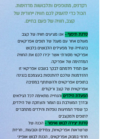
רקדנים, מתופפים ותלבושות מדהימות.
הכול כדי להעניק לכם חוויה ייחודית של
קצב, חוויה של פעם בחיים.
סדנת תיפוף -
אנו מציעים חוויה של קצב
מעולם אחר עם מעגל של תופים אפריקאים
בהנחייה של מפעילים הלבושים בלבוש
אפריקאי מסורתי אשר יכירו לכם את החוויה
המדהימה של אפריקה.
אם תמיד חלמתם לבקר בשבט אפריקאי זו
ההזדמנות שלכם להתנסות בעצמכם בנגינה
בתופים אפריקאים ולהשתתף במסיבה
אפריקאית של קצב וריקודים.
הפעלת הילדים
והנחייה מתאימה לכל הגילאים
ובדרך המשלבת גם הומור והצחקה של הילדים,
כך שמיד המחיצות נופלות והילדים מתחברים
לתופים ולמקצבים
סדנת יצירה לבוש ואיפור -
הכנה של
שרשראות אפריקאיות, צמידים וטבעות , חריזת
חרוזי במבוק אפריקאים , הכנת לבוש אופייני